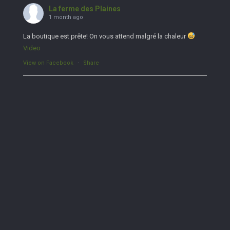
La ferme des Plaines
1 month ago
La boutique est prête! On vous attend malgré la chaleur
Video
View on Facebook
·
Share