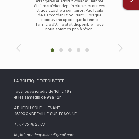
étrangères et adorait voyager, Jérôme
était maraîcher depuis plusieurs années
et très attaché à son terroir. Pas facile
de s'accorder. Et pourtant ! Lorsque
nous avons appris que la ferme
familiale d'Aline était disponible, nous
nous sommes pris à rêver...
LA BOUTIQUE EST OUVERTE :
Tous les vendredis de 16h à 19h
et les samedis de 9h à 12h
4 RUE DU SOLEIL LEVANT
45390 ONDREVILLE-SUR-ESSONNE
T | 07 86 48 25 80
M | lafermedesplaines@gmail.com