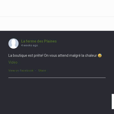
La ferme des Plaines
4 weeks ago
La boutique est prête! On vous attend malgré la chaleur
Video
View on Facebook
·
Share