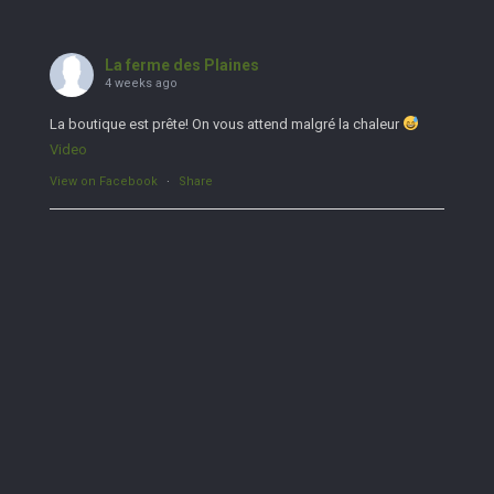
La ferme des Plaines
4 weeks ago
La boutique est prête! On vous attend malgré la chaleur
Video
View on Facebook
·
Share