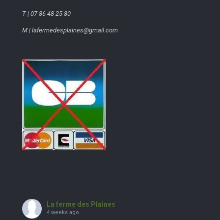
T | 07 86 48 25 80
M | lafermedesplaines@gmail.com
La ferme des Plaines
4 weeks ago