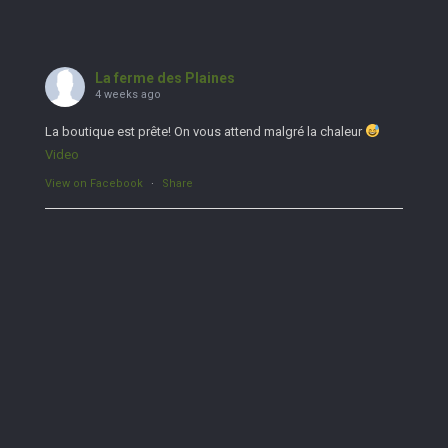
La ferme des Plaines
4 weeks ago
La boutique est prête! On vous attend malgré la chaleur
Video
View on Facebook
·
Share